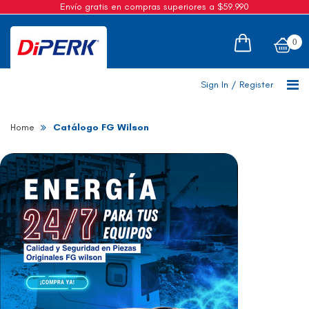
Envío gratis en compras superiores a $59.990
Cotizaciones
0
Sign In
/
Register
Home
Catálogo FG Wilson