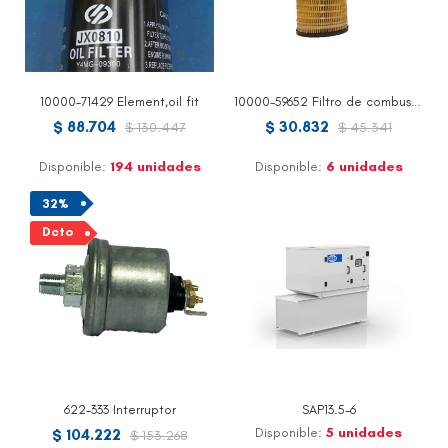
10000-71429 Element,oil fit
10000-59652 Filtro de combustible
$ 88.704
$ 30.832
$ 130.447
$ 45.341
Disponible:
194 unidades
Disponible:
6 unidades
32%
Dcto
622-333 Interruptor
SAP13.5-6
Disponible:
5 unidades
$ 104.222
$ 153.268