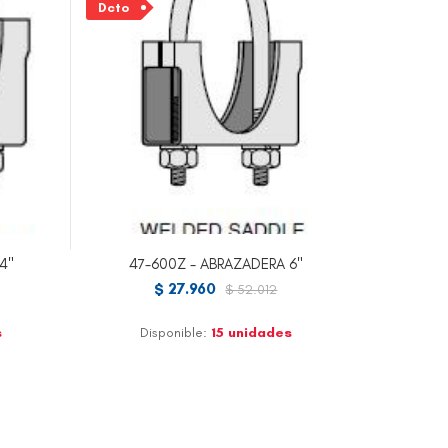
Dcto
4"
47-600Z - ABRAZADERA 6"
$ 27.960
$ 52.012
s
Disponible:
15 unidades