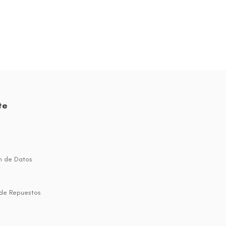
te
n de Datos
 de Repuestos