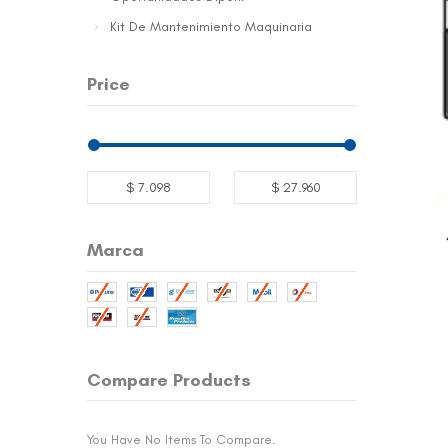
Kit De Mantenimiento Maquinaria
Price
$ 7.098
$ 27.960
Marca
Compare Products
You Have No Items To Compare.