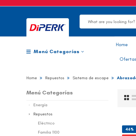
Search
Home
Menú Categorías
Ofertas
Home
Repuestos
Sistema de escape
Abrazad
Menú Categorías
Gr
Li
Energía
Repuestos
Eléctrico
46%
Familia 1100