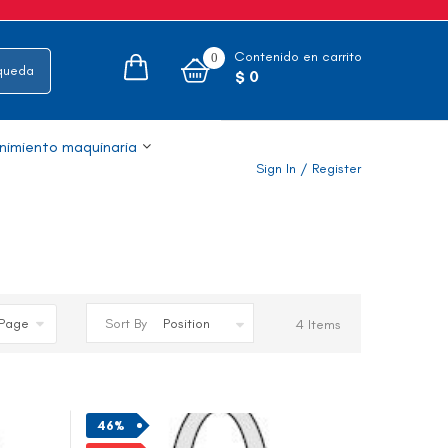
Contenido en carrito
0
Cotizaciones
$ 0
nimiento maquinaria
Sign In
/
Register
Sort By
4
Items
46%