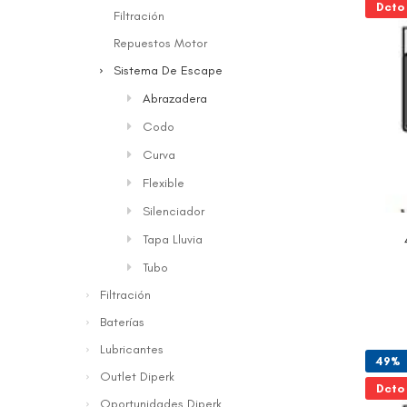
Dcto
Filtración
Repuestos Motor
Sistema De Escape
Abrazadera
Codo
Curva
Flexible
Silenciador
Tapa Lluvia
Tubo
Filtración
Baterías
Lubricantes
49%
Outlet Diperk
Dcto
Oportunidades Diperk