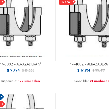
Dcto
47-500Z - ABRAZADERA 5"
47-400Z - ABRAZADERA 
$ 9.794
$ 17.961
$ 18.226
$ 33.417
Disponible:
122 unidades
Disponible:
21 unidade