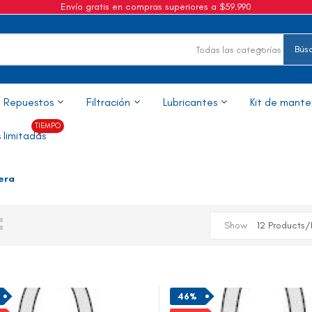
Envío gratis en compras superiores a $59.990
Todas las categorías
Repuestos
Filtración
Lubricantes
Kit de mante
 limitadas
era
id
st
Show
46%