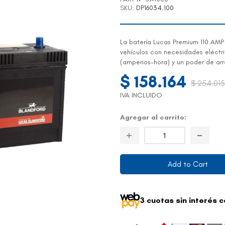
SKU
DP16034.100
La batería Lucas Premium 110 AMP
vehículos con necesidades eléctr
(amperios-hora) y un poder de ar
$ 158.164
$ 254.015
IVA INCLUIDO
Agregar al carrito
Add to Cart
3 cuotas sin interés 