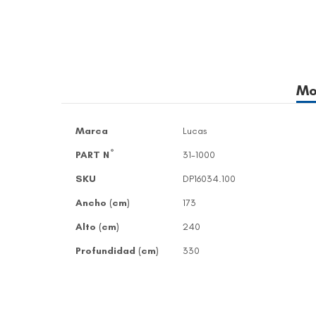
Skip
to
Mo
the
beginning
of
More Information
Marca
Lucas
the
images
PART Nº
31-1000
gallery
SKU
DP16034.100
Ancho (cm)
173
Alto (cm)
240
Profundidad (cm)
330