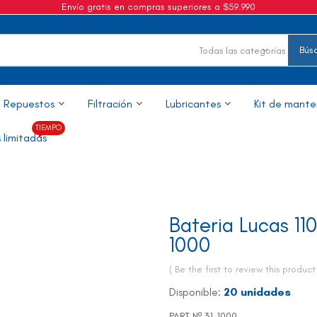
Envío gratis en compras superiores a $59.990
Todas las categorías
Repuestos
Filtración
Lubricantes
Kit de mante
 limitadas
Bateria Lucas 11
1000
Be the first to review this produc
Disponible:
20 unidades
PART Nº
31-1000