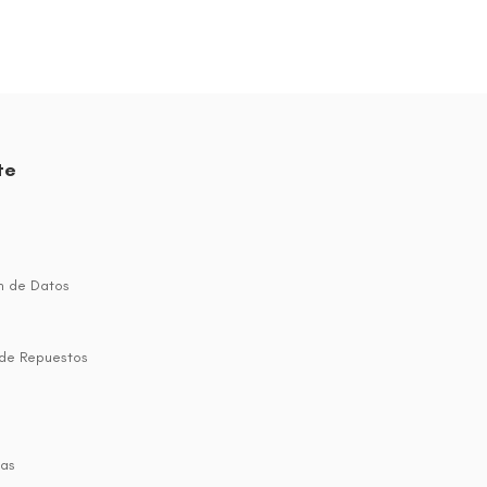
te
n de Datos
 de Repuestos
jas