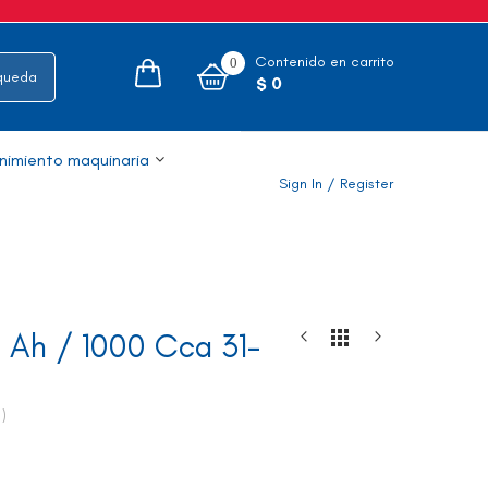
Contenido en carrito
0
Cotizaciones
$ 0
nimiento maquinaria
Sign In
/
Register
0 Ah / 1000 Cca 31-
t