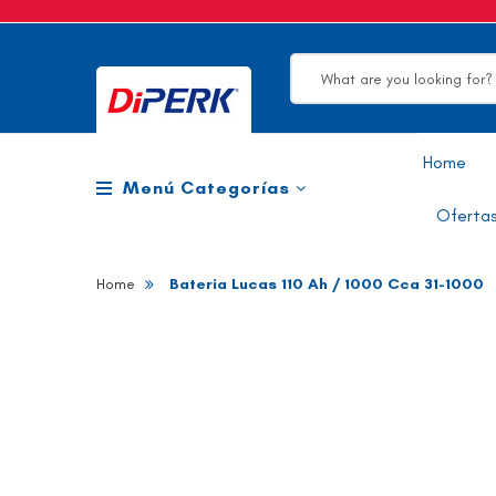
Search
Home
Menú Categorías
Ofertas
Home
Bateria Lucas 110 Ah / 1000 Cca 31-1000
Skip
to
the
end
of
the
images