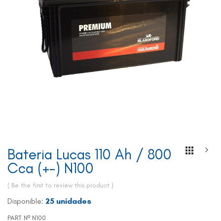
Skip
Bateria Lucas 110 Ah / 800
to
Cca (+-) N100
the
beginning
Be the first to review this product
of
the
Disponible:
25 unidades
images
gallery
PART Nº
N100