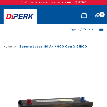
Envío gratis en compras superiores a $59.990
Cotizaciones
0
Sign In
/
Register
Home
Bateria Lucas 110 Ah / 800 Cca (+-) N100
Skip
to
the
end
of
the
images
gallery